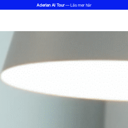
Aderian AI Tour
— Läs mer här
Meny