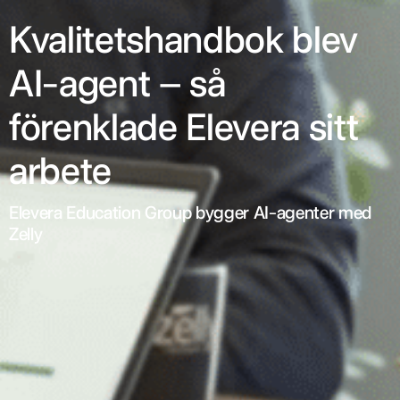
Kvalitetshandbok blev
AI-agent – så
förenklade Elevera sitt
arbete
Elevera Education Group bygger AI-agenter med
Zelly