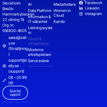
Facebook
Stockholm
AI
Medarbetare
Linkedin
Besök:
Data Platform
Women in
Instagram
Hammarbybacken
Cloud
Information &
27, våning 19
IT-säkerhet
Karriär
Org nr:
Ledningssyste
556820-4605
m
sales@zell
Cloud &
y.se
Infrastruktur
(försäljning
Moderna
)
arbetsplatsen
support@z
Servicedesk
elly.se
(support)
08 – 20 99
09
Quicks
upport