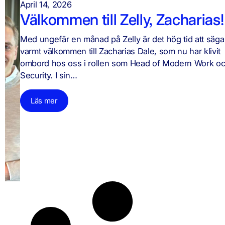
April 14, 2026
Välkommen till Zelly, Zacharias
Med ungefär en månad på Zelly är det hög tid att säga
varmt välkommen till Zacharias Dale, som nu har klivit
ombord hos oss i rollen som Head of Modern Work o
Security. I sin…
Läs mer