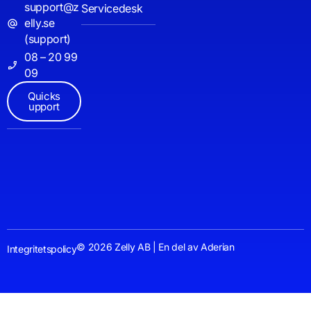
support@z
Servicedesk
elly.se
(support)
08 – 20 99
09
Quicks
upport
© 2026 Zelly AB | En del av Aderian
Integritetspolicy