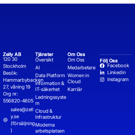
Zelly AB
Tjänster
Om Oss
120 30
Översikt
Om Oss
Följ Oss
Facebook
Stockholm
AI
Medarbetare
Linkedin
Besök:
Data Platform
Women in
Instagram
Hammarbybacken
Cloud
Information &
27, våning 19
IT-säkerhet
Karriär
Org nr:
Ledningssyste
556820-4605
m
sales@zell
Cloud &
y.se
Infrastruktur
(försäljning
Moderna
)
arbetsplatsen