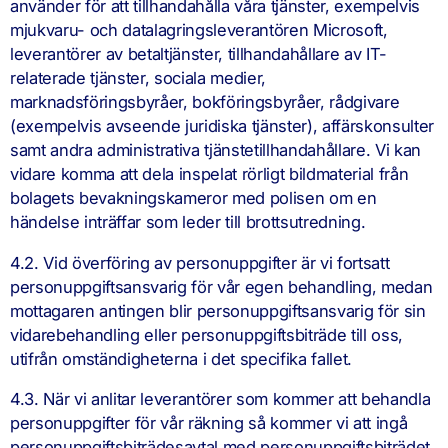
använder för att tillhandahålla våra tjänster, exempelvis
mjukvaru- och datalagringsleverantören Microsoft,
leverantörer av betaltjänster, tillhandahållare av IT-
relaterade tjänster, sociala medier,
marknadsföringsbyråer, bokföringsbyråer, rådgivare
(exempelvis avseende juridiska tjänster), affärskonsulter
samt andra administrativa tjänstetillhandahållare. Vi kan
vidare komma att dela inspelat rörligt bildmaterial från
bolagets bevakningskameror med polisen om en
händelse inträffar som leder till brottsutredning.
4.2. Vid överföring av personuppgifter är vi fortsatt
personuppgiftsansvarig för vår egen behandling, medan
mottagaren antingen blir personuppgiftsansvarig för sin
vidarebehandling eller personuppgiftsbiträde till oss,
utifrån omständigheterna i det specifika fallet.
4.3. När vi anlitar leverantörer som kommer att behandla
personuppgifter för vår räkning så kommer vi att ingå
personuppgiftsbiträdesavtal med personuppgiftsbiträdet.