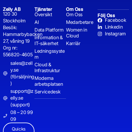
Zelly AB
Tjänster
Om Oss
120 30
Översikt
Om Oss
Följ Oss
Facebook
Stockholm
AI
Medarbetare
Linkedin
Besök:
Data Platform
Women in
Instagram
Hammarbybacken
Cloud
Information &
27, våning 19
IT-säkerhet
Karriär
Org nr:
Ledningssyste
556820-4605
m
sales@zell
Cloud &
y.se
Infrastruktur
(försäljning
Moderna
)
arbetsplatsen
support@z
Servicedesk
elly.se
(support)
08 – 20 99
09
Quicks