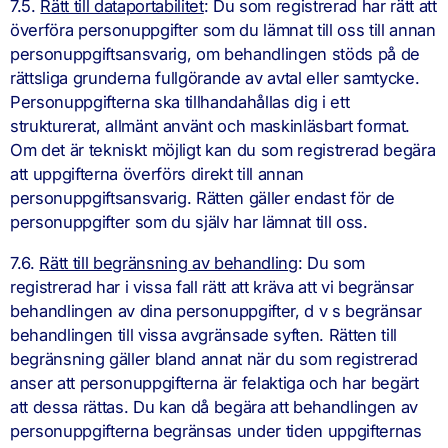
7.5.
Rätt till dataportabilitet
: Du som registrerad har rätt att
överföra personuppgifter som du lämnat till oss till annan
personuppgiftsansvarig, om behandlingen stöds på de
rättsliga grunderna fullgörande av avtal eller samtycke.
Personuppgifterna ska tillhandahållas dig i ett
strukturerat, allmänt använt och maskinläsbart format.
Om det är tekniskt möjligt kan du som registrerad begära
att uppgifterna överförs direkt till annan
personuppgiftsansvarig. Rätten gäller endast för de
personuppgifter som du själv har lämnat till oss.
7.6.
Rätt till begränsning av behandling
: Du som
registrerad har i vissa fall rätt att kräva att vi begränsar
behandlingen av dina personuppgifter, d v s begränsar
behandlingen till vissa avgränsade syften. Rätten till
begränsning gäller bland annat när du som registrerad
anser att personuppgifterna är felaktiga och har begärt
att dessa rättas. Du kan då begära att behandlingen av
personuppgifterna begränsas under tiden uppgifternas