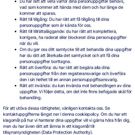
Du har rätt att veta varför dina personuppgifter behövs,
vad som kommer att hända med dem och hur länge de
kommer att sparas.
Rätt till tillgång: Du har rätt att få tillgång till dina
personuppgifter som är kända för oss.
Rätt till tillrättaläggande: du har rätt att komplettera,
korrigera, ha raderat eller blockerat dina personuppgifter
när du vill.
Om du ger oss ditt samtycke till att behandla dina uppgifter
har du rätt att återkalla det samtycket och att få dina
personuppgifter borttagna.
Rätt att överföra: du har rätt att begära alla dina
personuppgifter från den registeransvarige och överföra
den i sin helhet till en annan personuppgiftsansvarig.
Rätt att invända: du kan invända mot behandlingen av dina
uppgifter. Vi följer detta, om det inte finns befogade skäl för
behandling.
För att utöva dessa rättigheter, vänligen kontakta oss. Se
kontaktuppgifterna längst ner i denna cookiepolicy. Om du har ett
klagomål på hur vi hanterar dina uppgifter vill vi gärna höra från dig,
men du har även rätt att lämna in ett klagomål till
tillsynsmyndigheten (Data Protection Authority).