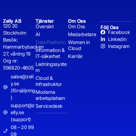
Zelly AB
Tjänster
Om Oss
120 30
Översikt
Om Oss
Följ Oss
Facebook
Stockholm
AI
Medarbetare
Linkedin
Besök:
Data Platform
Women in
Instagram
Hammarbybacken
Cloud
Information &
27, våning 19
IT-säkerhet
Karriär
Org nr:
Ledningssyste
556820-4605
m
sales@zell
Cloud &
y.se
Infrastruktur
(försäljning
Moderna
)
arbetsplatsen
support@z
Servicedesk
elly.se
(support)
08 – 20 99
09