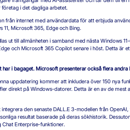
are framgångar med AI-assistenter och tar dem till en he
företag i det dagliga arbetet.
tion från internet med användardata för att erbjuda anv
s 11, Microsoft 365, Edge och Bing.
llas ut till allmänheten i samband med nästa Windows 1
, Edge och Microsoft 365 Copilot senare i höst. Detta är
t har i bagaget. Microsoft presenterar också flera andra
na uppdatering kommer att inkludera över 150 nya funkti
ler direkt på Windows-datorer. Detta är en av de mest 
integrera den senaste DALL.E 3-modellen från OpenAI, 
sonliga resultat baserade på deras sökhistorik. Dessuto
Chat Enterprise-funktioner.