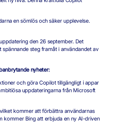
lt ny nivå. Denna kraftfulla Copilot
ändarna en sömlös och säker upplevelse.
1-uppdatering den 26 september. Det
 ett spännande steg framåt i användandet av
 banbrytande nyheter:
oner och göra Copilot tillgängligt i appar
ambitiösa uppdateringarna från Microsoft
vilket kommer att förbättra användarnas
m kommer Bing att erbjuda en ny AI-driven