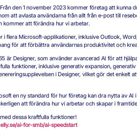
Från den 1 november 2023 kommer företag att kunna dra
m att avlasta användarna från allt från e-post till res
m kommer att förändra hur vi arbetar.
 i flera Microsoft-applikationer, inklusive Outlook, Wo
ng för att förbättra användarnas produktivitet och kreat
365 är Designer, som använder avancerad AI för att hjälp
ftfulla funktioner, inklusive generativ expansion, generati
ereringsupplevelsen i Designer, vilket gör det enkelt att
ft en ny standard för hur företag kan dra nytta av AI i
erligen att förändra hur vi arbetar och skapar i framtid
med dessa kraftfulla funktioner!
lly.se/ai-for-smb/ai-speedstart