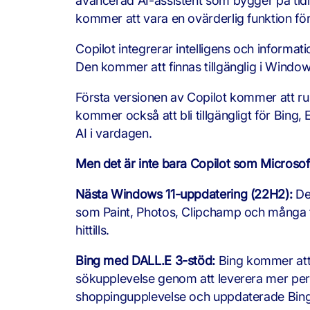
avancerad AI-assistent som bygger på tidig
kommer att vara en ovärderlig funktion för 
Copilot integrerar intelligens och informa
Den kommer att finnas tillgänglig i Window
Första versionen av Copilot kommer att ru
kommer också att bli tillgängligt för Bing
AI i vardagen.
Men det är inte bara Copilot som Microsof
Nästa Windows 11-uppdatering (22H2):
Den
som Paint, Photos, Clipchamp och många f
hittills.
Bing med DALL.E 3-stöd:
Bing kommer att 
sökupplevelse genom att leverera mer per
shoppingupplevelse och uppdaterade Bing 