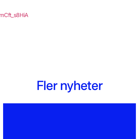
UmCft_s8HiA
Fler nyheter