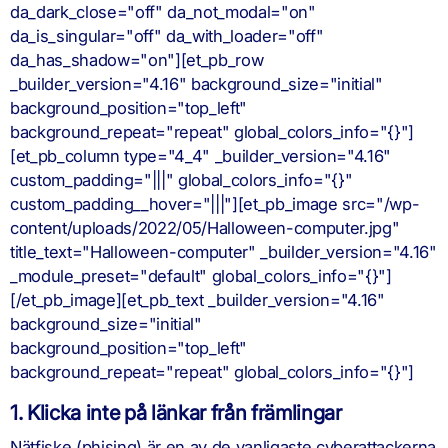
da_dark_close="off" da_not_modal="on"
da_is_singular="off" da_with_loader="off"
da_has_shadow="on"][et_pb_row
_builder_version="4.16" background_size="initial"
background_position="top_left"
background_repeat="repeat" global_colors_info="{}"]
[et_pb_column type="4_4" _builder_version="4.16"
custom_padding="|||" global_colors_info="{}"
custom_padding__hover="|||"][et_pb_image src="/wp-
content/uploads/2022/05/Halloween-computer.jpg"
title_text="Halloween-computer" _builder_version="4.16"
_module_preset="default" global_colors_info="{}"]
[/et_pb_image][et_pb_text _builder_version="4.16"
background_size="initial"
background_position="top_left"
background_repeat="repeat" global_colors_info="{}"]
1. Klicka inte på länkar från främlingar
Nätfiske (phising) är en av de vanligaste cyberattackerna