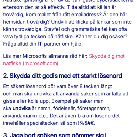
eftersom den är så effektiv. Titta alltid att källan är
trovärdig, kom mailet från rätt emailadress? Är den här
hemsidan trovärdig? Undvik att klicka på länkar som inte
känns trovärdiga. Stavfel och grammatiska fel kan ofta
vara tydliga tecken på nätfiske. Känner du dig osäker?
Fråga alltid din IT-partner om hjälp.
Läs mer Microsofts allmänna råd här:
Skydda dig mot
nätfiske (microsoft.com)
2. Skydda ditt godis med ett starkt lösenord
Ett säkert lösenord bör vara över 8 tecken långt
och man ska undvika att använda saker som är lätta att
gissa eller kolla upp. Exempel på saker man
ska
undvika
är namn, födelseår, företagsnamn,
användarnamn etc.. Det är även bra om lösenordet
innehåller specialtecken så som !%&#€.
3. Jaga bort spöken som gömmer sig i