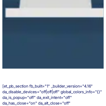
[et_pb_section fb_built="1" _builder_version="4.16"
da_disable_devices="off|off|off" global_colors_info="{}"
da_is_popup="off" da_exit_intent="off"
da_has_close="on" da_alt_close="off"