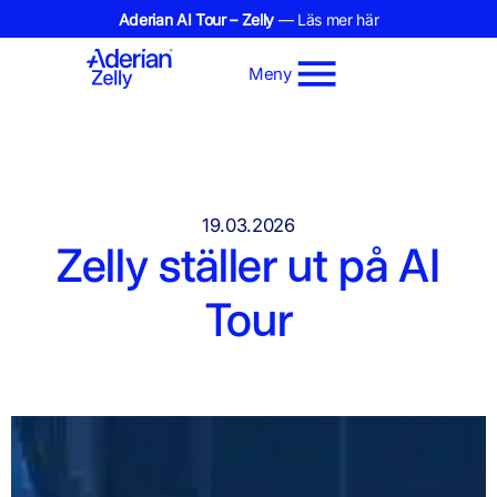
Aderian AI Tour – Zelly
— Läs mer här
Meny
19.03.2026
Zelly ställer ut på AI
Tour