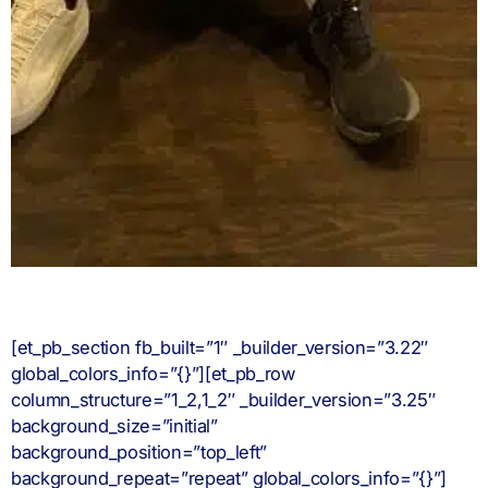
[et_pb_section fb_built=”1″ _builder_version=”3.22″
global_colors_info=”{}”][et_pb_row
column_structure=”1_2,1_2″ _builder_version=”3.25″
background_size=”initial”
background_position=”top_left”
background_repeat=”repeat” global_colors_info=”{}”]