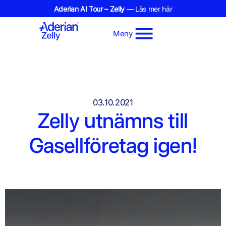
Aderian AI Tour – Zelly
— Läs mer här
Meny
03.10.2021
Zelly utnämns till
Gasellföretag igen!