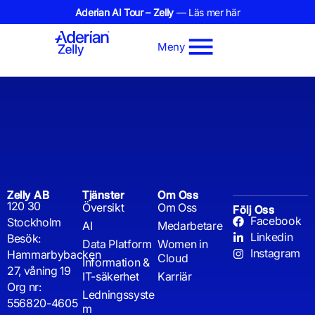
Aderian AI Tour – Zelly
— Läs mer här
Meny
Zelly AB
Tjänster
Om Oss
120 30
Översikt
Om Oss
Följ Oss
Facebook
Stockholm
AI
Medarbetare
Linkedin
Besök:
Data Platform
Women in
Instagram
Hammarbybacken
Cloud
Information &
27, våning 19
IT-säkerhet
Karriär
Org nr:
Ledningssyste
556820-4605
m