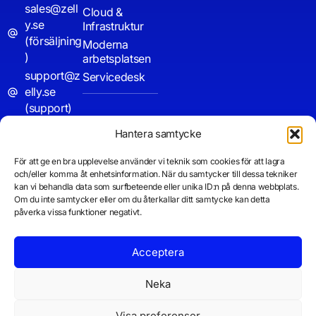
sales@zell
Cloud &
y.se
Infrastruktur
(försäljning
Moderna
)
arbetsplatsen
support@z
Servicedesk
elly.se
(support)
08 – 20 99
Hantera samtycke
09
För att ge en bra upplevelse använder vi teknik som cookies för att lagra
Quicks
och/eller komma åt enhetsinformation. När du samtycker till dessa tekniker
upport
kan vi behandla data som surfbeteende eller unika ID:n på denna webbplats.
Om du inte samtycker eller om du återkallar ditt samtycke kan detta
påverka vissa funktioner negativt.
Acceptera
Neka
Visa preferenser